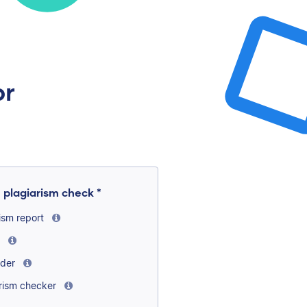
br
 plagiarism check *
rism report
r
ader
arism checker