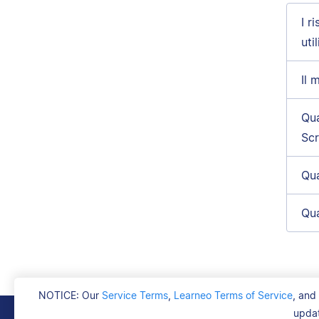
I r
uti
Il 
Qua
Scr
Qu
Qua
NOTICE: Our
Service Terms
,
Learneo Terms of Service
, and
updat