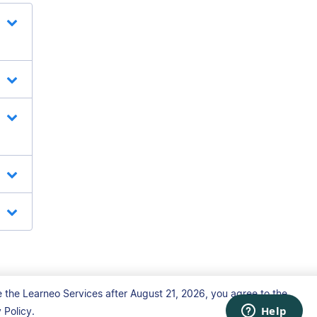
 the Learneo Services after August 21, 2026, you agree to the
Policy.
i di utilizzo
Informativa sulla privacy
Contatti